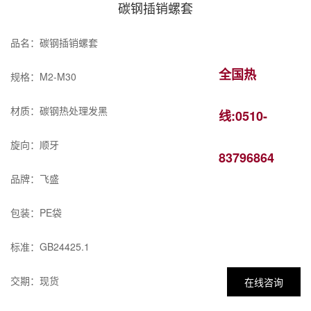
碳钢插销螺套
品名：碳钢插销螺套
全国热
规格：M2-M30
材质：碳钢热处理发黑
线:0510-
旋向：顺牙
83796864
品牌：飞盛
包装：PE袋
标准：GB24425.1
交期：现货
在线咨询